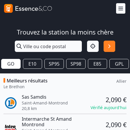
Trouvez la station la moins chère
GO
E10
SP95
SP98
E85
GPL
Meilleurs résultats
Allier
Le Brethon
Sas Samdis
2,090 €
Saint-Amand-Montrond
Vérifié aujourd'hui
20,8 km
Intermarche St Amand
2,090 €
Montrond