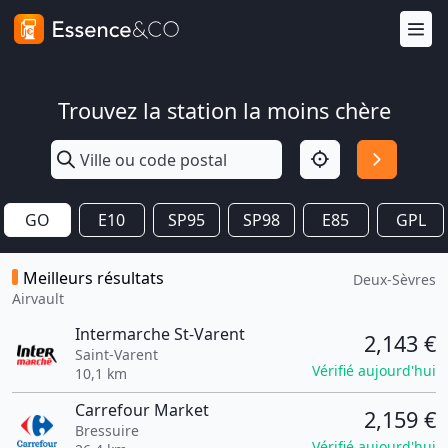
Trouvez la station la moins chère
GO
E10
SP95
SP98
E85
GPL
Meilleurs résultats
Deux-Sèvres
Airvault
Intermarche St-Varent
2,143 €
Saint-Varent
Vérifié aujourd'hui
10,1 km
Carrefour Market
2,159 €
Bressuire
Vérifié aujourd'hui