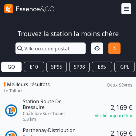
Trouvez la station la moins chère
GO
E10
SP95
SP98
E85
GPL
Meilleurs résultats
Deux-Sèvres
Le Tallud
Station Route De
2,169 €
Bressuire
Châtillon-Sur-Thouet
Vérifié aujourd'hui
5,3 km
Parthenay-Distribution
2,169 €