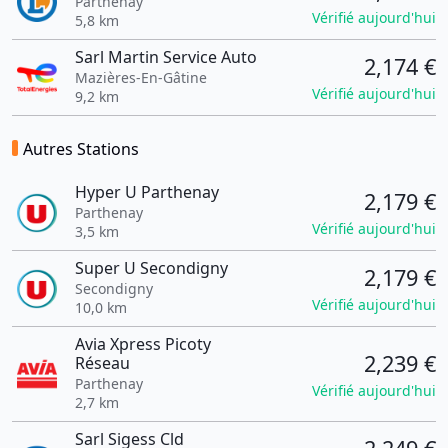
Parthenay
Vérifié aujourd'hui
5,8 km
Sarl Martin Service Auto
2,174 €
Mazières-En-Gâtine
Vérifié aujourd'hui
9,2 km
Autres Stations
Hyper U Parthenay
2,179 €
Parthenay
Vérifié aujourd'hui
3,5 km
Super U Secondigny
2,179 €
Secondigny
Vérifié aujourd'hui
10,0 km
Avia Xpress Picoty
2,239 €
Réseau
Parthenay
Vérifié aujourd'hui
2,7 km
Sarl Sigess Cld