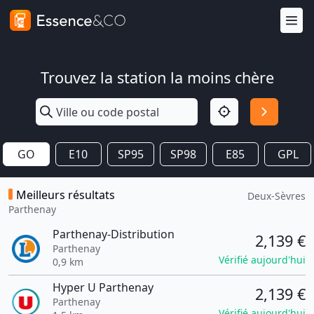
Trouvez la station la moins chère
GO
E10
SP95
SP98
E85
GPL
Meilleurs résultats
Deux-Sèvres
Parthenay
Parthenay-Distribution
2,139 €
Parthenay
Vérifié aujourd'hui
0,9 km
Hyper U Parthenay
2,139 €
Parthenay
Vérifié aujourd'hui