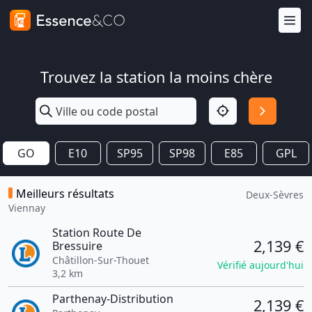
Trouvez la station la moins chère
GO
E10
SP95
SP98
E85
GPL
Meilleurs résultats
Deux-Sèvres
Viennay
Station Route De
2,139 €
Bressuire
Châtillon-Sur-Thouet
Vérifié aujourd'hui
3,2 km
Parthenay-Distribution
2,139 €