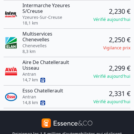
Intermarche Yzeures
2,230 €
S/Creuse
Yzeures-Sur-Creuse
Vérifié aujourd'hui
18,1 km
Multiservices
2,250 €
Chenevelles
Chenevelles
Vigilance prix
8,3 km
Aire De Chatellerault
2,299 €
Usseau
Antran
Vérifié aujourd'hui
14,7 km
Esso Chatellerault
2,331 €
Antran
Vérifié aujourd'hui
14,8 km
Rejoignez les 1,5 million d'automobilistes qui réalisent