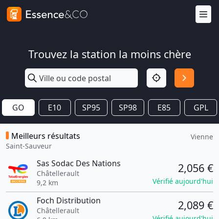
Trouvez la station la moins chère
GO
E10
SP95
SP98
E85
GPL
Meilleurs résultats
Vienne
Saint-Sauveur
Sas Sodac Des Nations
2,056 €
Châtellerault
Vérifié aujourd'hui
9,2 km
Foch Distribution
2,089 €
Châtellerault
Vérifié aujourd'hui