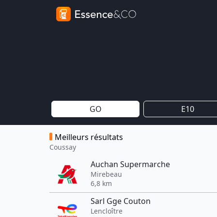
GO
E10
Meilleurs résultats
Coussay
Auchan Supermarche
Mirebeau
6,8 km
Sarl Gge Couton
Lencloître