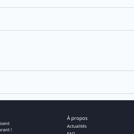
À propos
isent
Actualités
rant !
FAQ