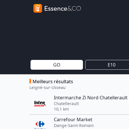
GO
E10
Meilleurs résultats
Leigné-sur-Usseau
Intermarche Zi Nord Chatellerault
Chatellerault
10,1 km
Carrefour Market
Dange-Saint-Romain