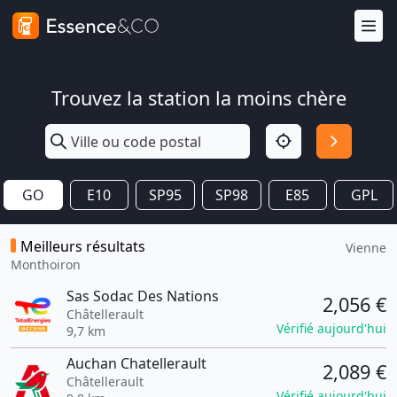
Trouvez la station la moins chère
GO
E10
SP95
SP98
E85
GPL
Meilleurs résultats
Vienne
Monthoiron
Sas Sodac Des Nations
2,056 €
Châtellerault
Vérifié aujourd'hui
9,7 km
Auchan Chatellerault
2,089 €
Châtellerault
Vérifié aujourd'hui