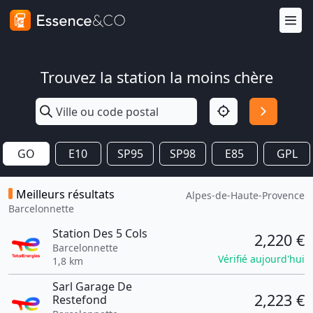
Trouvez la station la moins chère
GO
E10
SP95
SP98
E85
GPL
Meilleurs résultats
Alpes-de-Haute-Provence
Barcelonnette
Station Des 5 Cols
2,220 €
Barcelonnette
Vérifié aujourd'hui
1,8 km
Sarl Garage De
2,223 €
Restefond