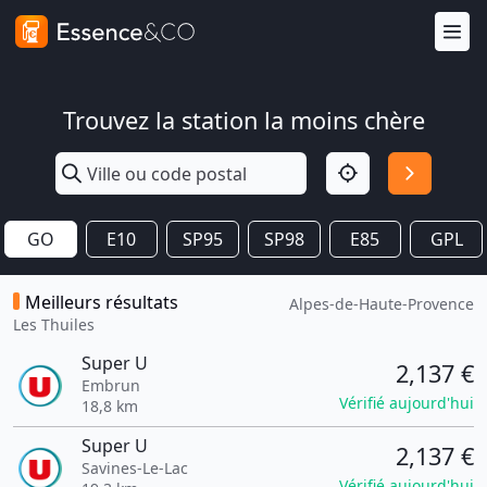
Trouvez la station la moins chère
GO
E10
SP95
SP98
E85
GPL
Meilleurs résultats
Alpes-de-Haute-Provence
Les Thuiles
Super U
2,137 €
Embrun
Vérifié aujourd'hui
18,8 km
Super U
2,137 €
Savines-Le-Lac
Vérifié aujourd'hui