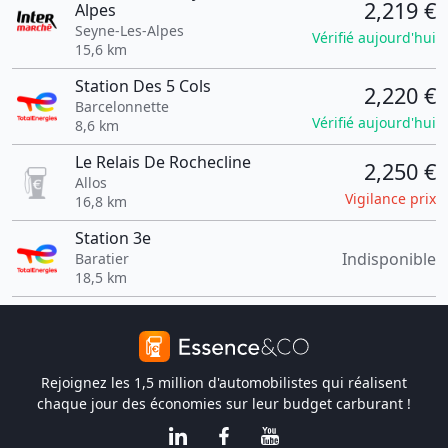
2,219 €
Alpes
Seyne-Les-Alpes
Vérifié aujourd'hui
15,6 km
Station Des 5 Cols
2,220 €
Barcelonnette
Vérifié aujourd'hui
8,6 km
Le Relais De Rochecline
2,250 €
Allos
Vigilance prix
16,8 km
Station 3e
Indisponible
Baratier
18,5 km
Rejoignez les 1,5 million d'automobilistes qui réalisent
chaque jour des économies sur leur budget carburant !