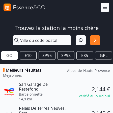
Trouvez la station la moins chère
GO
E10
SP95
SP98
E85
GPL
Meilleurs résultats
Alpes-de-Haute-Provence
Meyronnes
Sarl Garage De
2,144 €
Restefond
Barcelonnette
Vérifié aujourd'hui
14,9 km
Relais De Terres Neuves.