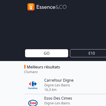
GO
E10
Meilleurs résultats
Clumanc
Carrefour Digne
Digne-Les-Bains
16,3 km
Esso Des Cimes
Digne-Les-Bains