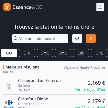
Trouvez la station la moins chère
GO
E10
SP95
SP98
E85
GPL
Meilleurs résultats
Alpes-de-Haute-Provence
Barles
Carburant Loti Sisteron
2,169 €
Sisteron
Vérifié aujourd'hui
26,3 km
Carrefour Digne
2,179 €
Digne-Les-Bains
Vérifié aujourd'hui