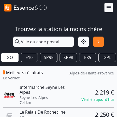
Trouvez la station la moins chère
GO
E10
SP95
SP98
E85
GPL
Meilleurs résultats
Alpes-de-Haute-Provence
Le Vernet
Intermarche Seyne Les
2,219 €
Alpes
Seyne-Les-Alpes
Vérifié aujourd'hui
7,4 km
Le Relais De Rochecline
2,250 €