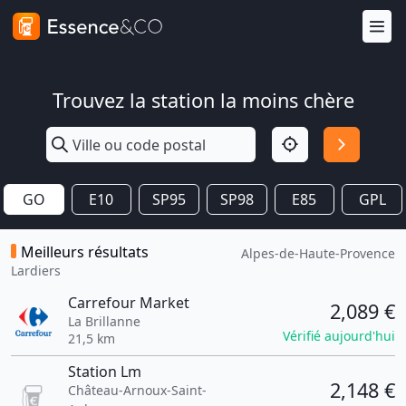
Trouvez la station la moins chère
GO
E10
SP95
SP98
E85
GPL
Meilleurs résultats
Alpes-de-Haute-Provence
Lardiers
Carrefour Market
2,089 €
La Brillanne
Vérifié aujourd'hui
21,5 km
Station Lm
2,148 €
Château-Arnoux-Saint-