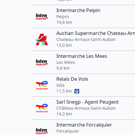
Intermarche Peipin
Peipin
14,6 km
Auchan Supermarche Chateau-Arn
Chateau-Arnoux-Saint-Auban
13,0 km
Intermarche Les Mees
Les Mées
9,8 km
Relais De Volx
Volx
11,5 km
Sarl Snegp - Agent Peugeot
Château-Arnoux-Saint-Auban
14,3 km
Intermarche Forcalquier
Forcalquier