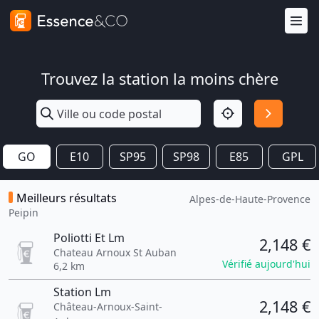
Trouvez la station la moins chère
GO
E10
SP95
SP98
E85
GPL
Meilleurs résultats
Alpes-de-Haute-Provence
Peipin
Poliotti Et Lm
2,148 €
Chateau Arnoux St Auban
Vérifié aujourd'hui
6,2 km
Station Lm
2,148 €
Château-Arnoux-Saint-