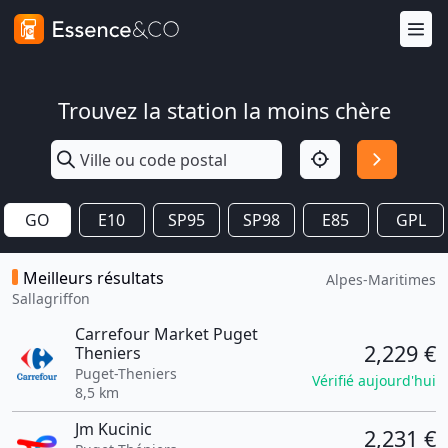
Trouvez la station la moins chère
GO
E10
SP95
SP98
E85
GPL
Meilleurs résultats
Alpes-Maritimes
Sallagriffon
Carrefour Market Puget
2,229 €
Theniers
Puget-Theniers
Vérifié aujourd'hui
8,5 km
Jm Kucinic
2,231 €