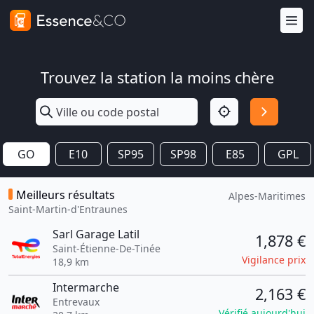
Trouvez la station la moins chère
GO
E10
SP95
SP98
E85
GPL
Meilleurs résultats
Alpes-Maritimes
Saint-Martin-d'Entraunes
Sarl Garage Latil
1,878 €
Saint-Étienne-De-Tinée
Vigilance prix
18,9 km
Intermarche
2,163 €
Entrevaux
Vérifié aujourd'hui