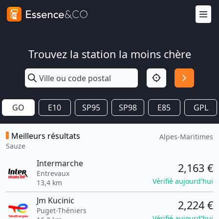
Trouvez la station la moins chère
GO
E10
SP95
SP98
E85
GPL
Meilleurs résultats
Alpes-Maritimes
Sauze
Intermarche
2,163 €
Entrevaux
Vérifié aujourd'hui
13,4 km
Jm Kucinic
2,224 €
Puget-Théniers
Vérifié aujourd'hui