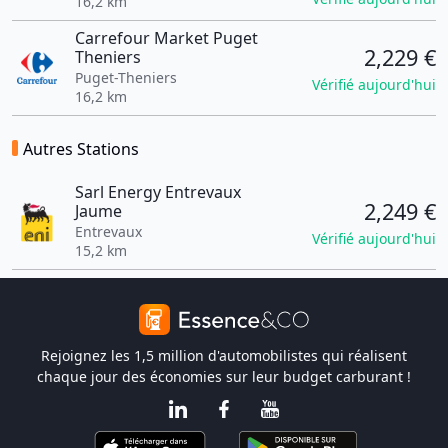
16,2 km
Carrefour Market Puget
2,229 €
Theniers
Puget-Theniers
Vérifié aujourd'hui
16,2 km
Autres Stations
Sarl Energy Entrevaux
2,249 €
Jaume
Entrevaux
Vérifié aujourd'hui
15,2 km
Rejoignez les 1,5 million d'automobilistes qui réalisent
chaque jour des économies sur leur budget carburant !