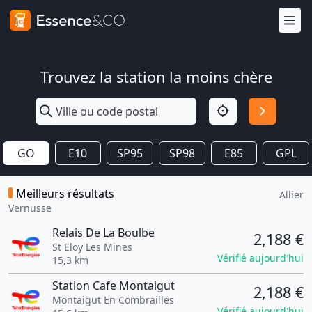
Trouvez la station la moins chère
GO
E10
SP95
SP98
E85
GPL
Meilleurs résultats
Allier
Vernusse
Relais De La Boulbe
2,188 €
St Eloy Les Mines
Vérifié aujourd'hui
15,3 km
Station Cafe Montaigut
2,188 €
Montaigut En Combrailles
Vérifié aujourd'hui