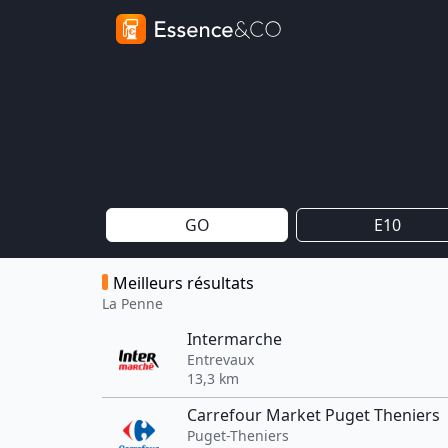
GO
E10
Meilleurs résultats
La Penne
Intermarche
Entrevaux
13,3 km
Carrefour Market Puget Theniers
Puget-Theniers