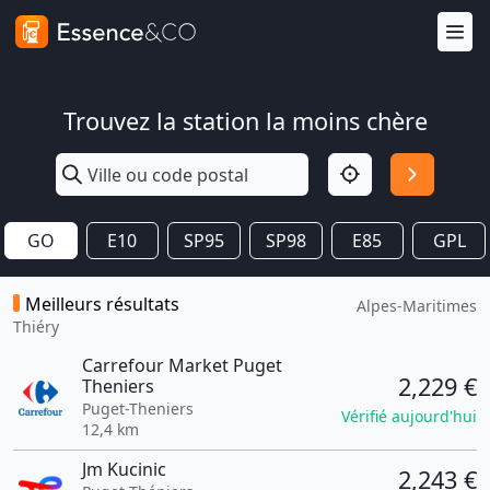
Trouvez la station la moins chère
GO
E10
SP95
SP98
E85
GPL
Meilleurs résultats
Alpes-Maritimes
Thiéry
Carrefour Market Puget
2,229 €
Theniers
Puget-Theniers
Vérifié aujourd'hui
12,4 km
Jm Kucinic
2,243 €