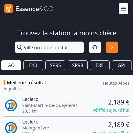
Trouvez la station la moins chère
GO
E10
SP95
SP98
E85
GPL
Meilleurs résultats
Hautes-Alpes
Aiguilles
Leclerc
2,189 €
Saint-Martin-De-Queyrières
Vérifié aujourd'hui
20,3 km
Leclerc
2,189 €
Montgenèvre
Vérifié aujourd'hui