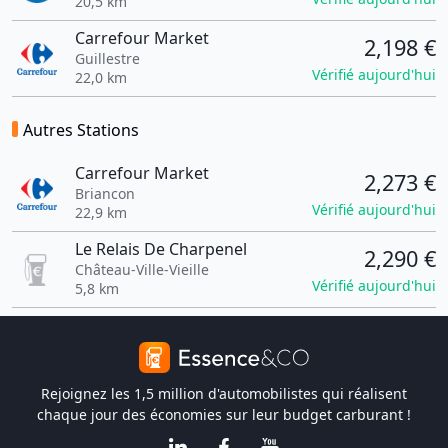
20,5 km
Carrefour Market
2,198 €
Guillestre
Vérifié aujourd'hui
22,0 km
Autres Stations
Carrefour Market
2,273 €
Briancon
Vérifié aujourd'hui
22,9 km
Le Relais De Charpenel
2,290 €
Château-Ville-Vieille
Vérifié aujourd'hui
5,8 km
Rejoignez les 1,5 million d'automobilistes qui réalisent
chaque jour des économies sur leur budget carburant !