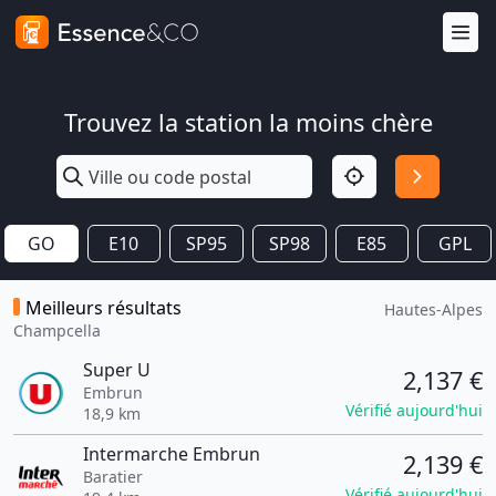
Trouvez la station la moins chère
GO
E10
SP95
SP98
E85
GPL
Meilleurs résultats
Hautes-Alpes
Champcella
Super U
2,137 €
Embrun
Vérifié aujourd'hui
18,9 km
Intermarche Embrun
2,139 €
Baratier
Vérifié aujourd'hui