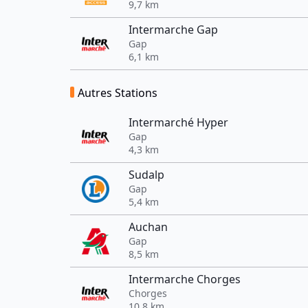
9,7 km
Intermarche Gap
Gap
6,1 km
Autres Stations
Intermarché Hyper
Gap
4,3 km
Sudalp
Gap
5,4 km
Auchan
Gap
8,5 km
Intermarche Chorges
Chorges
10,8 km