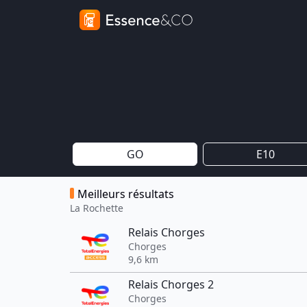
GO
E10
Meilleurs résultats
La Rochette
Relais Chorges
Chorges
9,6 km
Relais Chorges 2
Chorges