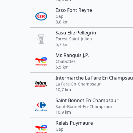
Esso Font Reyne
Gap
8,8 km
Sasu Elie Pellegrin
Forest-Saint-Julien
5,7 km
Mr. Ranguis J.P.
Chabottes
6,5 km
Intermarche La Fare En Champsau
La Fare-En-Champsaur
10,7 km
Saint Bonnet En Champsaur
Saint-Bonnet-En-Champsaur
10,9 km
Relais Puymaure
Gap