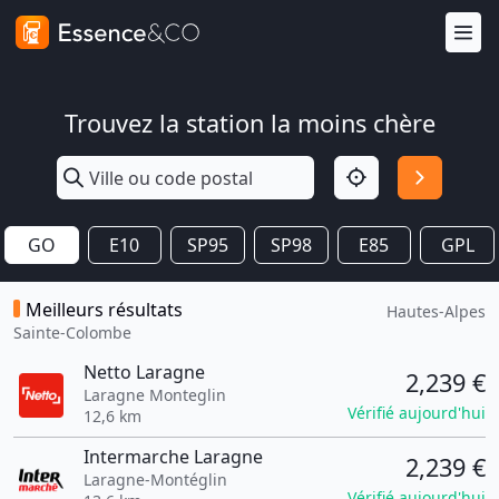
Trouvez la station la moins chère
GO
E10
SP95
SP98
E85
GPL
Meilleurs résultats
Hautes-Alpes
Sainte-Colombe
Netto Laragne
2,239 €
Laragne Monteglin
Vérifié aujourd'hui
12,6 km
Intermarche Laragne
2,239 €
Laragne-Montéglin
Vérifié aujourd'hui