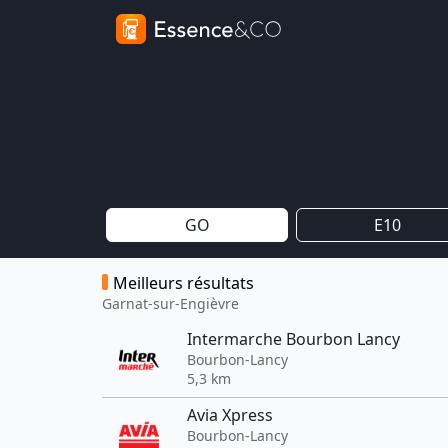
GO
E10
Meilleurs résultats
Garnat-sur-Engièvre
Intermarche Bourbon Lancy
Bourbon-Lancy
5,3 km
Avia Xpress
Bourbon-Lancy