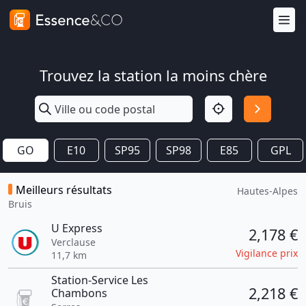
Trouvez la station la moins chère
GO
E10
SP95
SP98
E85
GPL
Meilleurs résultats
Hautes-Alpes
Bruis
U Express
2,178 €
Verclause
Vigilance prix
11,7 km
Station-Service Les
2,218 €
Chambons