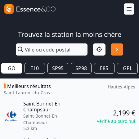
Trouvez la station la moins chère
GO
E10
SP95
SP98
E85
GPL
Meilleurs résultats
Hautes-Alpes
Saint-Laurent-du-Cros
Saint Bonnet En
Champsaur
2,199 €
Saint-Bonnet-En-
Vérifié aujourd'hui
Champsaur
5,3 km