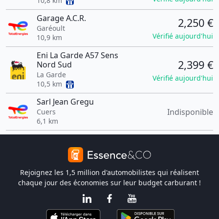
10,8 km
Garage A.C.R.
2,250 €
Garéoult
Vérifié aujourd'hui
10,9 km
Eni La Garde A57 Sens
2,399 €
Nord Sud
La Garde
Vérifié aujourd'hui
10,5 km
Sarl Jean Gregu
Indisponible
Cuers
6,1 km
Rejoignez les 1,5 million d'automobilistes qui réalisent
chaque jour des économies sur leur budget carburant !