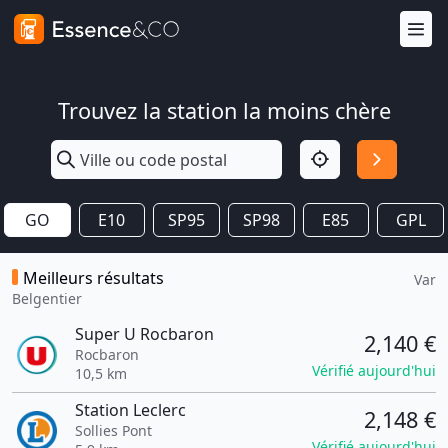
Trouvez la station la moins chère
GO
E10
SP95
SP98
E85
GPL
Meilleurs résultats
Var
Belgentier
Super U Rocbaron
2,140 €
Rocbaron
Vérifié aujourd'hui
10,5 km
Station Leclerc
2,148 €
Sollies Pont
Vérifié aujourd'hui