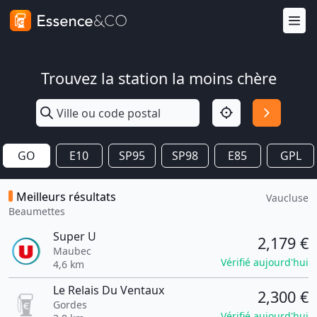
Trouvez la station la moins chère
GO
E10
SP95
SP98
E85
GPL
Meilleurs résultats
Vaucluse
Beaumettes
Super U
2,179 €
Maubec
Vérifié aujourd'hui
4,6 km
Le Relais Du Ventaux
2,300 €
Gordes
Vérifié aujourd'hui