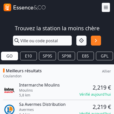
Trouvez la station la moins chère
GO
E10
SP95
SP98
E85
GPL
Meilleurs résultats
Allier
Coulandon
Intermarche Moulins
2,219 €
Moulins
Vérifié aujourd'hui
5,8 km
Sa Avermes Distribution
2,219 €
Avermes
Vérifié aujourd'hui