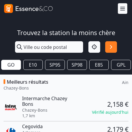
Trouvez la station la moins chère
GO
E10
SP95
SP98
E85
GPL
Meilleurs résultats
Ain
Chazey-Bons
Intermarche Chazey
2,158 €
Bons
Chazey-Bons
Vérifié aujourd'hui
1,7 km
Cegovida
2,179 €