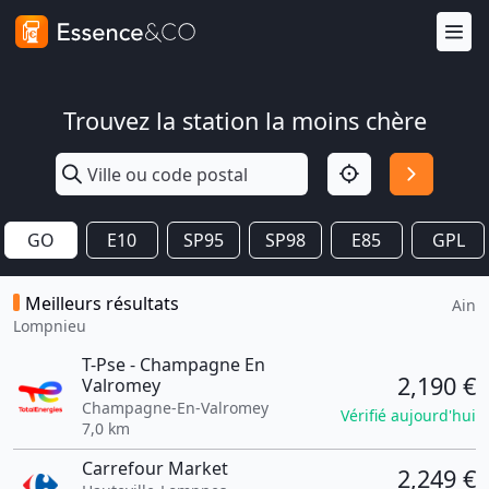
Trouvez la station la moins chère
GO
E10
SP95
SP98
E85
GPL
Meilleurs résultats
Ain
Lompnieu
T-Pse - Champagne En
2,190 €
Valromey
Champagne-En-Valromey
Vérifié aujourd'hui
7,0 km
Carrefour Market
2,249 €