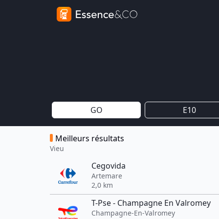
GO
E10
Meilleurs résultats
Vieu
Cegovida
Artemare
2,0 km
T-Pse - Champagne En Valromey
Champagne-En-Valromey