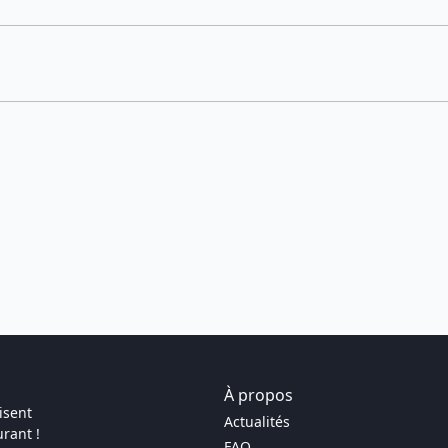
À propos
isent
Actualités
rant !
FAQ