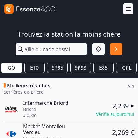
Trouvez la station la moins chère
GO
E10
SP95
SP98
E85
GPL
Meilleurs résultats
Ain
Serrières-de-Briord
Intermarché Briord
2,239 €
Briord
Vérifié aujourd'hui
3,0 km
Market Montalieu
2,269 €
Vercieu