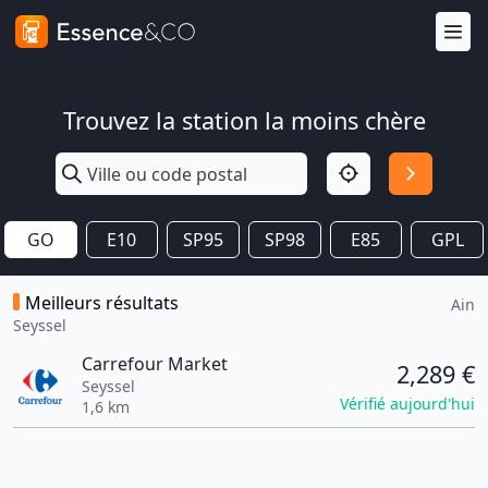
Trouvez la station la moins chère
GO
E10
SP95
SP98
E85
GPL
Meilleurs résultats
Ain
Seyssel
Carrefour Market
2,289 €
Seyssel
Vérifié aujourd'hui
1,6 km