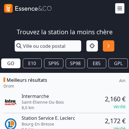
Trouvez la station la moins chère
GO
E10
SP95
SP98
E85
GPL
Meilleurs résultats
Ain
Drom
Intermarche
2,160 €
Saint-Étienne-Du-Bois
Vérifié
8,0 km
Station Service E. Leclerc
2,172 €
Bourg-En-Bresse
Vérifié