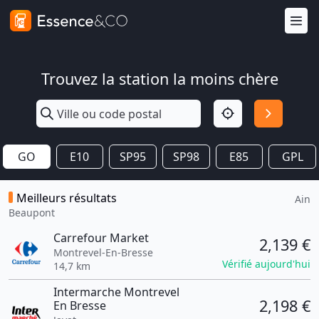
Trouvez la station la moins chère
GO
E10
SP95
SP98
E85
GPL
Meilleurs résultats
Ain
Beaupont
Carrefour Market
2,139 €
Montrevel-En-Bresse
Vérifié aujourd'hui
14,7 km
Intermarche Montrevel
2,198 €
En Bresse