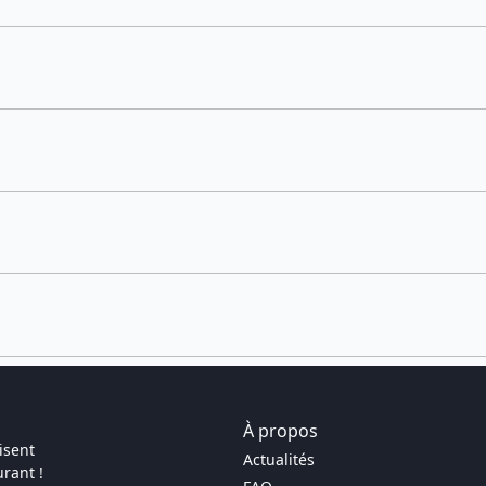
À propos
isent
Actualités
rant !