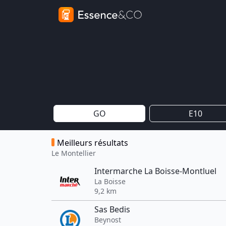
GO
E10
Meilleurs résultats
Le Montellier
Intermarche La Boisse-Montluel
La Boisse
9,2 km
Sas Bedis
Beynost