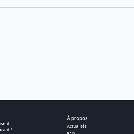
À propos
isent
Actualités
rant !
FAQ