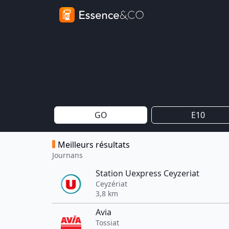
GO
E10
Meilleurs résultats
Journans
Station Uexpress Ceyzeriat
Ceyzériat
3,8 km
Avia
Tossiat