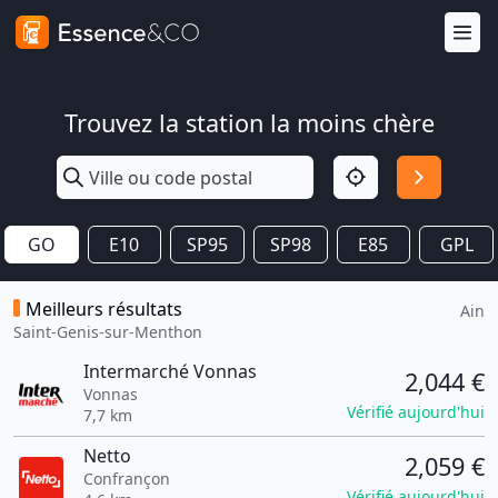
Trouvez la station la moins chère
GO
E10
SP95
SP98
E85
GPL
Meilleurs résultats
Ain
Saint-Genis-sur-Menthon
Intermarché Vonnas
2,044 €
Vonnas
Vérifié aujourd'hui
7,7 km
Netto
2,059 €
Confrançon
Vérifié aujourd'hui