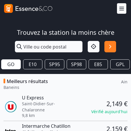
Trouvez la station la moins chère
GO
E10
SP95
SP98
E85
GPL
Meilleurs résultats
Ain
Baneins
U Express
2,149 €
Saint-Didier-Sur-
Chalaronne
Vérifié aujourd'hui
9,8 km
Intermarche Chatillon
2,159 €