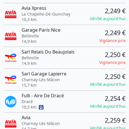
Avia Xpress
2,249 €
La Chapelle-De-Guinchay
Vérifié aujourd'hui
10,3 km
Garage Paris Nice
2,249 €
Belleville
Vigilance prix
14,9 km
Sarl Relais Du Beaujolais
2,250 €
Belleville
Vigilance prix
14,9 km
Sarl Garage Lapierre
2,250 €
Charnay-Lès-Mâcon
Vérifié aujourd'hui
15,7 km
Fulli - Aire De Dracé
2,254 €
Dracé
Vérifié aujourd'hui
10,5 km
Avia
2,259 €
Charnay-Lès-Mâcon
Vérifié aujourd'hui
14,7 km