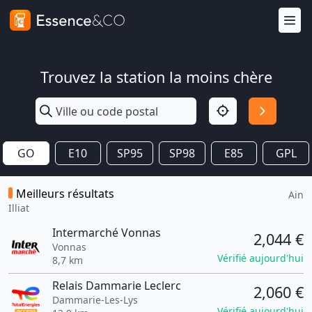
Trouvez la station la moins chère
GO
E10
SP95
SP98
E85
GPL
Meilleurs résultats
Ain
Illiat
Intermarché Vonnas
2,044 €
Vonnas
Vérifié aujourd'hui
8,7 km
Relais Dammarie Leclerc
2,060 €
Dammarie-Les-Lys
Vérifié aujourd'hui