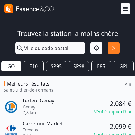
Trouvez la station la moins chère
GO
E10
SP95
SP98
E85
GPL
Meilleurs résultats
Ain
Saint-Didier-de-Formans
Leclerc Genay
2,084 €
Genay
Vérifié aujourd'hui
7,8 km
Carrefour Market
2,099 €
Trevoux
Vérifié aujourd'hui