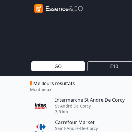
GO
E10
Meilleurs résultats
Monthieux
Intermarche St Andre De Corcy
St André De Corcy
3,5 km
Carrefour Market
Saint-André-De-Corcy