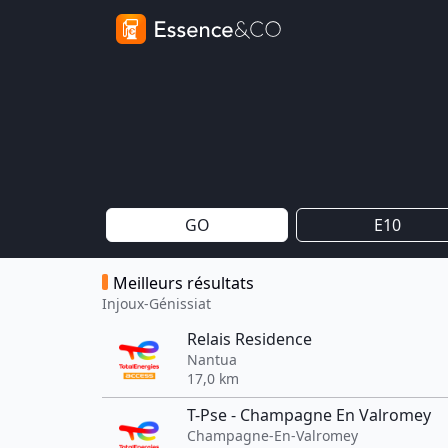
GO
E10
Meilleurs résultats
Injoux-Génissiat
Relais Residence
Nantua
17,0 km
T-Pse - Champagne En Valromey
Champagne-En-Valromey