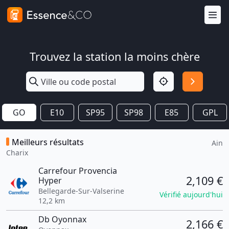
Trouvez la station la moins chère
GO
E10
SP95
SP98
E85
GPL
Meilleurs résultats
Ain
Charix
Carrefour Provencia
2,109 €
Hyper
Bellegarde-Sur-Valserine
Vérifié aujourd'hui
12,2 km
Db Oyonnax
2,166 €